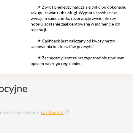
ocyjne
 możesz skorzystać z
cashback'u
👏