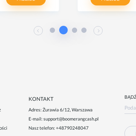
BĄDŻ
KONTAKT
z
Adres: Żurawia 6/12, Warszawa
E-mail:
support@boomerangcash.pl
ości
Nasz telefon:
+48790248047