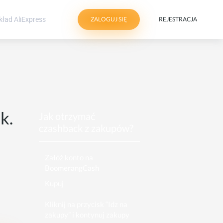
ZALOGUJ SIĘ
REJESTRACJA
k.
Jak otrzymać
czashback z zakupów?
Załóż konto na
BoomerangCash
Kupuj
Kliknij na przycisk “Idz na
zakupy” i kontynuj zakupy