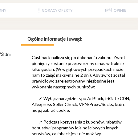
ONY
GORĄCY OFERTY
OPINIE
73
dni