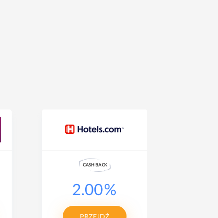
CASH
B
A
CK
2.00
%
3
PRZEJDŹ