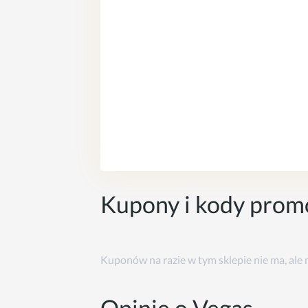
Kupony i kody prom
Kuponów na razie w tym sklepie nie ma, ale
Opinie o Vegas