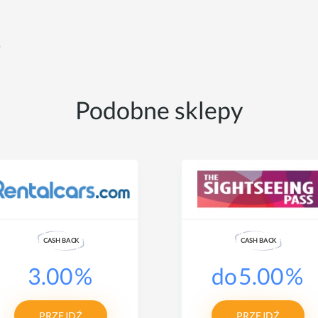
❤
Podobne sklepy
CASH
B
A
CK
CASH
B
A
CK
3.00
%
do
5.00
%
PRZEJDŹ
PRZEJDŹ