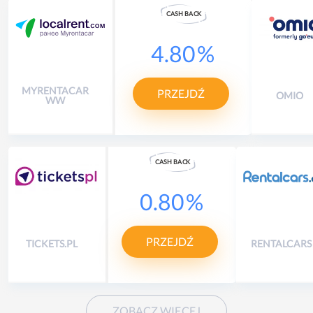
CASH
B
A
CK
4.80
%
MYRENTACAR
PRZEJDŹ
OMIO
WW
CASH
B
A
CK
0.80
%
PRZEJDŹ
TICKETS.PL
RENTALCARS
ZOBACZ WIĘCEJ