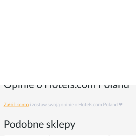
Kupony i kody promocyjne
Kuponów na razie w tym sklepie nie ma, ale możesz skorzystać
z
cashback'u
👏
Opinie o Hotels.com Poland
Załóż konto
i zostaw swoją opinie o Hotels.com Poland ❤
Podobne sklepy