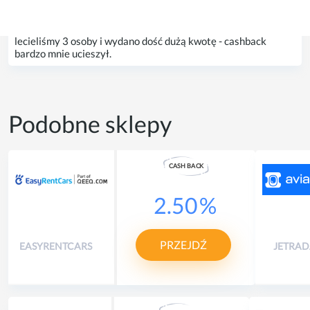
odpowiednie dla nas bilety. Strona jest bardzo prosta i
przejrzysta, więc radzę wszystkim! Dzięki Bumerangcash
zaoszczędziliśmy 3% na zakupach biletów, a ponieważ
lecieliśmy 3 osoby i wydano dość dużą kwotę - cashback
bardzo mnie ucieszył.
Podobne sklepy
CASH
B
A
CK
2.50
%
PRZEJDŹ
EASYRENTCARS
JETRAD