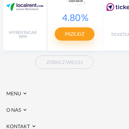
CASH
B
A
CK
4.80
%
MYRENTACAR
PRZEJDŹ
TICKETS.
WW
ZOBACZ WIĘCEJ
MENU
O NAS
KONTAKT