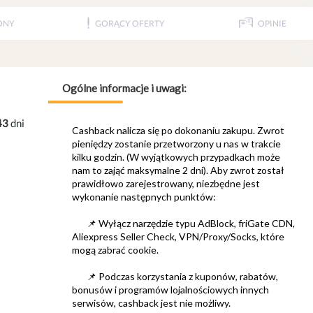
ONY
GORĄCY OFERTY
OPINIE
43
dni