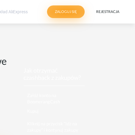
ZALOGUJ SIĘ
REJESTRACJA
we
Jak otrzymać
czashback z zakupów?
Załóż konto na
BoomerangCash
Kupuj
Kliknij na przycisk “Idz na
zakupy” i kontynuj zakupy