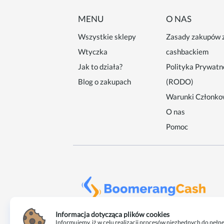
MENU
O NAS
Wszystkie sklepy
Zasady zakupów 
Wtyczka
cashbackiem
Jak to działa?
Polityka Prywatn
Blog o zakupach
(RODO)
Warunki Członko
O nas
Pomoc
Informacja dotycząca plików cookies
Informujemy, iż w celu realizacji procesów niezbędnych do pełne