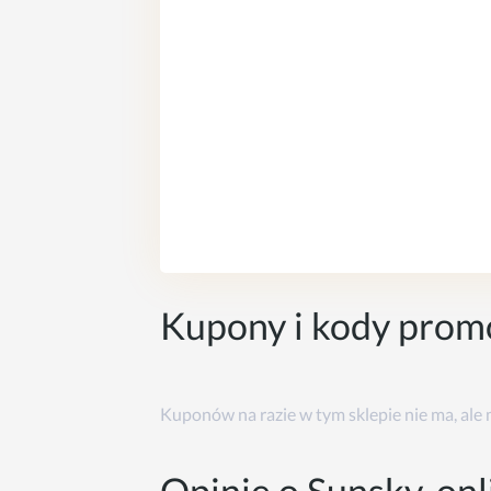
Kupony i kody prom
Kuponów na razie w tym sklepie nie ma, ale
Opinie o Sunsky-onl