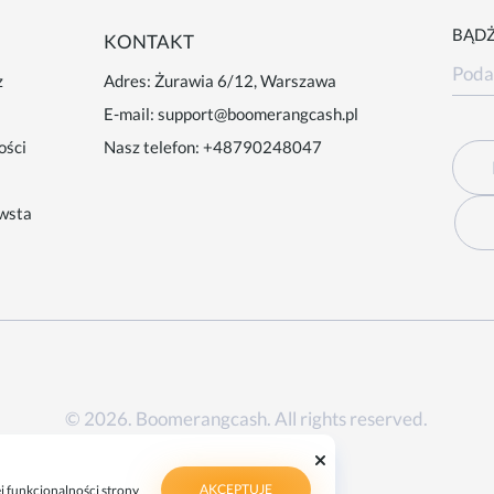
BĄDŻ
KONTAKT
z
Adres: Żurawia 6/12, Warszawa
E-mail:
support@boomerangcash.pl
ości
Nasz telefon:
+48790248047
wsta
© 2026. Boomerangcash. All rights reserved.
AKCEPTUJĘ
j funkcjonalności strony