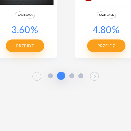
CASH
B
A
CK
CASH
B
A
CK
3.60
%
4.80
%
PRZEJDŹ
PRZEJDŹ