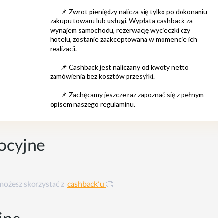
ocyjne
 możesz skorzystać z
cashback'u
👏
ine