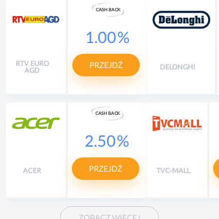
CASH
B
A
CK
1.00
%
RTV EURO
PRZEJDŹ
DELONGHI
AGD
CASH
B
A
CK
2.50
%
PRZEJDŹ
ACER
TVC-MALL
ZOBACZ WIĘCEJ