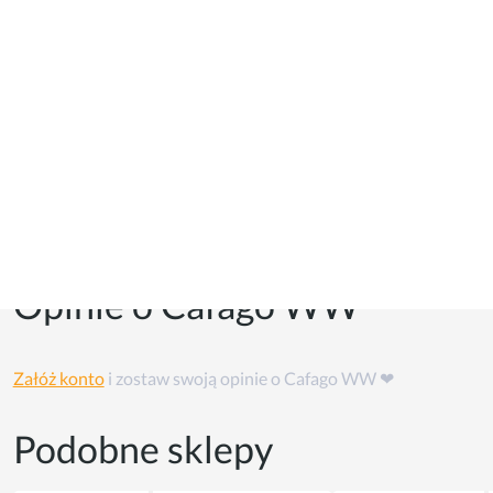
Kupony i kody promocyjne
Kuponów na razie w tym sklepie nie ma, ale możesz skorzystać
z
cashback'u
👏
Opinie o Cafago WW
Załóż konto
i zostaw swoją opinie o Cafago WW ❤
Podobne sklepy