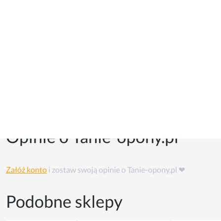
Kupony i kody promocyjne
Kuponów na razie w tym sklepie nie ma, ale możesz skorzystać
z
cashback'u
👏
Opinie o Tanie-opony.pl
Załóż konto
i zostaw swoją opinie o Tanie-opony.pl ❤
Podobne sklepy