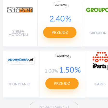
CASH
B
A
CK
2.40
%
STREFA
PRZEJDŹ
GROUPON
MOTOCYKLI
CASH
B
A
CK
1.50
%
1.00
%
PRZEJDŹ
OPONYTANIO
IPARTS
ZOBACZ WIĘCEJ