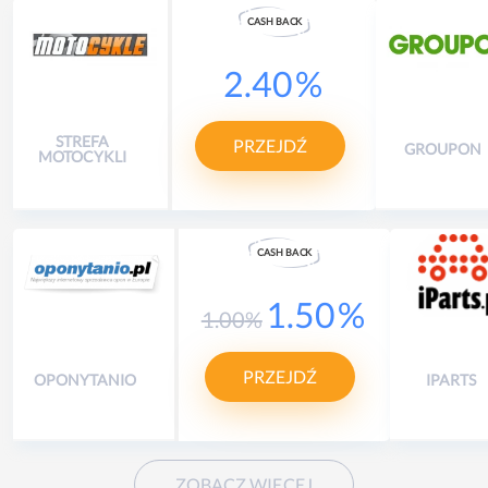
CASH
B
A
CK
2.40
%
STREFA
PRZEJDŹ
GROUPON
MOTOCYKLI
CASH
B
A
CK
1.50
%
1.00
%
PRZEJDŹ
OPONYTANIO
IPARTS
ZOBACZ WIĘCEJ