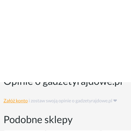
Kupony i kody promocyjne
Kuponów na razie w tym sklepie nie ma, ale możesz skorzystać
z
cashback'u
👏
Opinie o gadzetyrajdowe.pl
Załóż konto
i zostaw swoją opinie o gadzetyrajdowe.pl ❤
Podobne sklepy