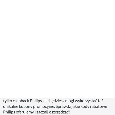
Rejestrując się na naszej stronie otrzymasz cashback Philips.
Oznacza to, że kupując produkty tej marki poprzez link „Idź na
zakupy” otrzymasz zwrot w wysokości 3,5% wydanej kwoty.
Jest to świetna okazja dla osób, które chcą nabyć wysokiej
jakości sprzęt AGD lub RTV, produkty do pielęgnacji ciała czy
też oświetlenie. A dzięki temu, że na naszej stronie oferujemy
również
kody rabatowe Philips
, produkty te kupisz po
okazyjnej cenie. Różnego rodzaju promocje sprawią, że w
łatwy sposób oszczędzisz pieniądze, i to nie wychodząc z
domu! Dlatego sprawdź jakie
kupony rabatowe Philips
oferujemy, by zakupy stały się jak najbardziej korzystne. Na
stronie sklepu znajdziesz również zakładkę "Promocje".
Dostępne są tam różnego rodzaju okazje, dzięki którym
zyskasz jeszcze więcej. Dlatego pamiętaj, że najwięcej korzyści
uzyskasz poprzez skorzystanie z naszej strony. Otrzymasz nie
tylko cashback Philips, ale będziesz mógł wykorzystać też
unikalne kupony promocyjne. Sprawdź jakie kody rabatowe
Philips oferujemy i zacznij oszczędzać!