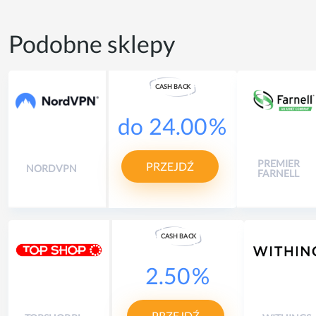
Podobne sklepy
CASH
B
A
CK
do
24.00
%
PREMIER
PRZEJDŹ
NORDVPN
FARNELL
CASH
B
A
CK
2.50
%
PRZEJDŹ