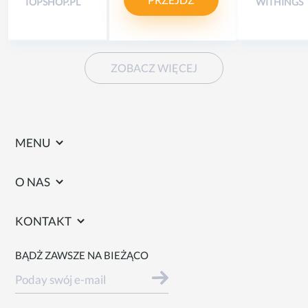
TOPSHOP.PL
WITHINGS
ZOBACZ WIĘCEJ
MENU
O NAS
KONTAKT
BĄDŻ ZAWSZE NA BIEŻĄCO