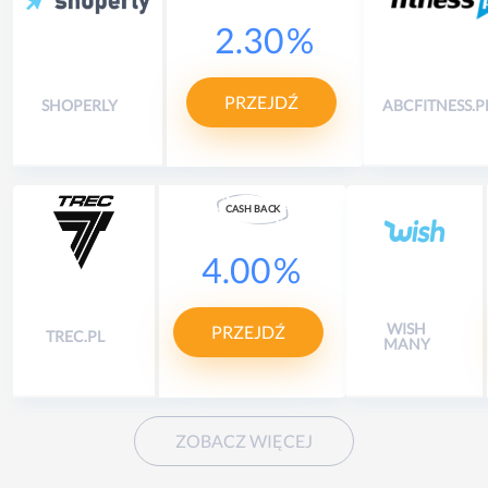
2.30
%
PRZEJDŹ
SHOPERLY
ABCFITNESS.P
CASH
B
A
CK
4.00
%
WISH
PRZEJDŹ
TREC.PL
MANY
ZOBACZ WIĘCEJ