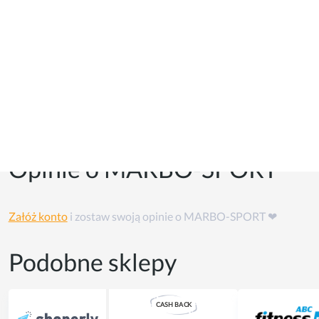
Kupony i kody promocyjne
Kuponów na razie w tym sklepie nie ma, ale możesz skorzystać
z
cashback'u
👏
Opinie o MARBO-SPORT
Załóż konto
i zostaw swoją opinie o MARBO-SPORT ❤
Podobne sklepy
CASH
B
A
CK