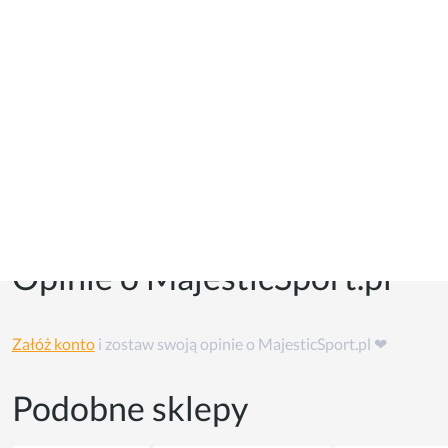
Kupony i kody promocyjne
Kuponów na razie w tym sklepie nie ma, ale możesz skorzystać
z
cashback'u
👏
Opinie o MajesticSport.pl
Załóż konto
i zostaw swoją opinie o MajesticSport.pl ❤
Podobne sklepy