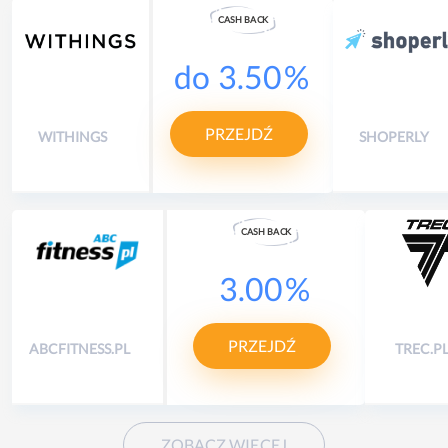
CASH
B
A
CK
do
3.50
%
PRZEJDŹ
WITHINGS
SHOPERLY
CASH
B
A
CK
3.00
%
PRZEJDŹ
ABCFITNESS.PL
TREC.P
ZOBACZ WIĘCEJ