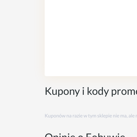
Kupony i kody prom
Kuponów na razie w tym sklepie nie ma, ale
Opinie o Eobuwie