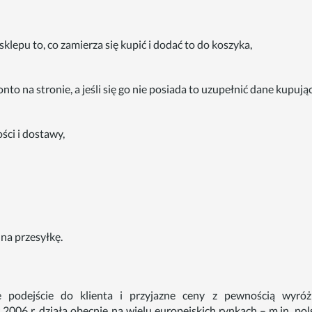
klepu to, co zamierza się kupić i dodać to do koszyka,
nto na stronie, a jeśli się go nie posiada to uzupełnić dane kupują
ści i dostawy,
 na przesyłkę.
 podejście do klienta i przyjazne ceny z pewnością wyróż
2006 r. działa obecnie na wielu europejskich rynkach – m.in. pol