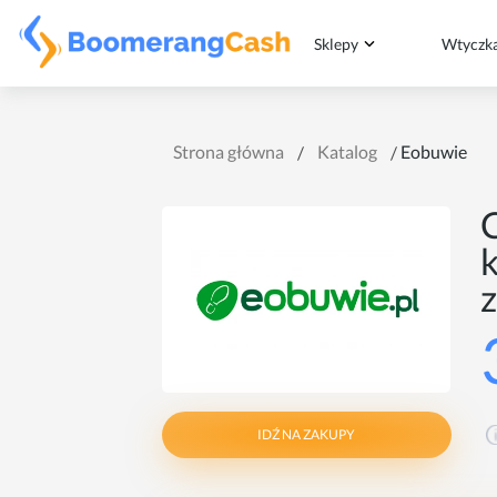
Sklepy
Wtyczk
Strona główna
Katalog
Eobuwie
z
IDŹ NA ZAKUPY