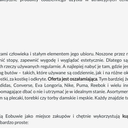
zami człowieka i stałym elementem jego ubioru. Noszone przez 
nić stopy, zapewnić wygodę i wyglądać estetycznie. Dlatego s
h rzeczy używanych regularnie. A najlepiej nabyć je tam, gdzie jes
 butów – takich, które używane są codziennie, jak i na różne ok
tki, za kostkę i odkryte.
Oferta jest oszałamiająca
. Tym bardziej że
idas, Converse, Eva Longoria, Nike, Puma, Reebok i wielu in
magające dbać o nie i utrzymać je w idealnym stanie. Asortymen
 są plecaki, torebki czy torby damskie i męskie. Każdy znajdzie t
rają Eobuwie jako miejsce zakupów i chętnie wykorzystują
ku
 bardzo proste: