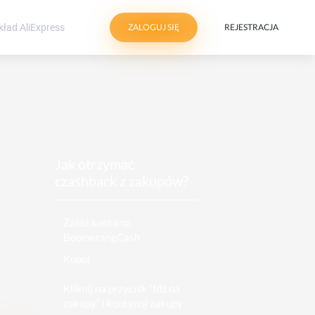
ZALOGUJ SIĘ
REJESTRACJA
z
Jak otrzymać
czashback z zakupów?
Załóż konto na
BoomerangCash
Kupuj
Kliknij na przycisk “Idz na
zakupy” i kontynuj zakupy