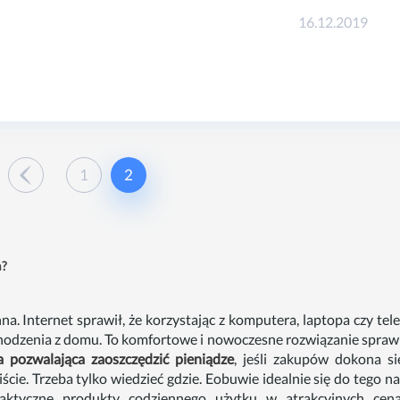
16.12.2019
1
2
m?
a. Internet sprawił, że korzystając z komputera, laptopa czy tel
hodzenia z domu. To komfortowe i nowoczesne rozwiązanie sprawi
a pozwalająca zaoszczędzić pieniądze
, jeśli zakupów dokona s
ie. Trzeba tylko wiedzieć gdzie. Eobuwie idealnie się do tego na
ktyczne produkty codziennego użytku w atrakcyjnych cena