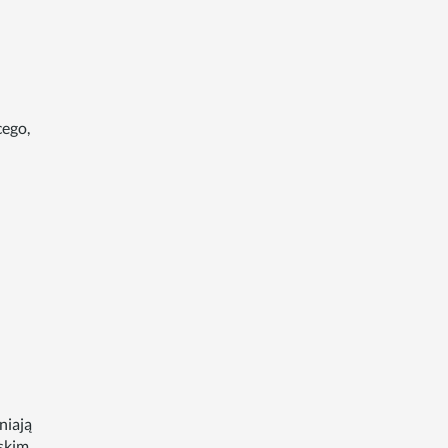
cego,
niają
skim,