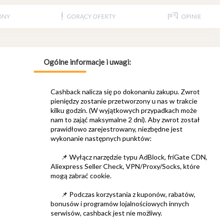
ONY
GORĄCY OFERTY
OPINIE