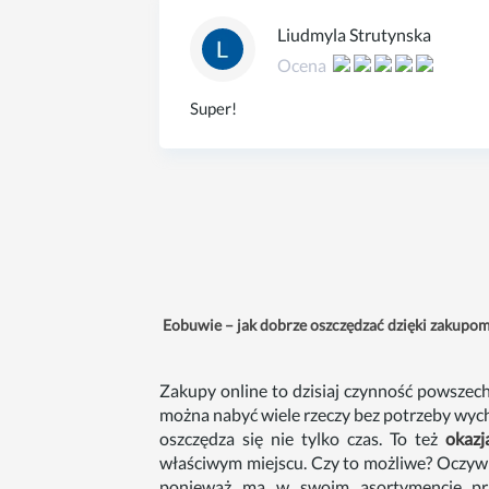
Liudmyla Strutynska
Ocena
Super!
Eobuwie – jak dobrze oszczędzać dzięki zakupo
Zakupy online to dzisiaj czynność powszechn
można nabyć wiele rzeczy bez potrzeby wyc
oszczędza się nie tylko czas. To też
okazj
właściwym miejscu. Czy to możliwe? Oczywiśc
ponieważ ma w swoim asortymencie pra