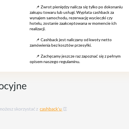
ocyjne
 możesz skorzystać z
cashback'u
👏