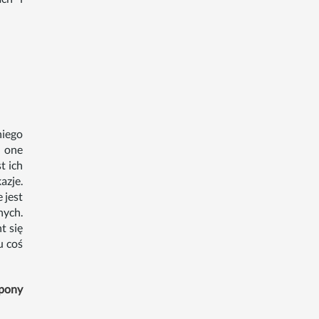
niego
ą one
t ich
azje.
 jest
nych.
t się
u coś
pony