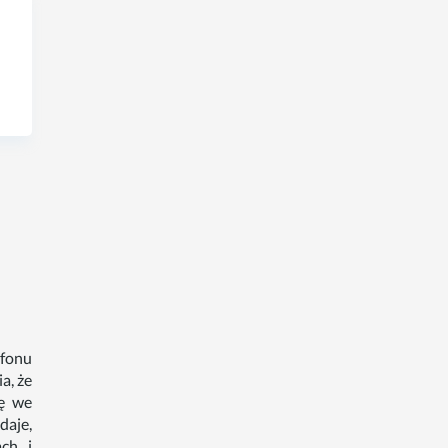
efonu
a, że
ię we
daje,
ch i