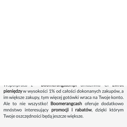
podania przyczyny w terminie do 14 dni.
Sklep
Zooplus
to nie jest zwykły punkt sprzedaży. To miejsce,
gdzie myśl o dobru zwierząt widać w każdej podejmowanej
działalności firmy. Zaopatrując w nim swojego pupila możesz
być pewien
najwyższej jakości produktów i usług
, za które
nie
przepłacisz
. Zwłaszcza, kiedy podczas realizacji zamówienia
będziesz pamiętać o usłudze
cashback
.
Współpraca z
Boomerangcash.pl
umożliwia Ci
zwrot
pieniędzy
w wysokości 1% od całości dokonanych zakupów, a
im większe zakupy, tym więcej gotówki wraca na Twoje konto.
Ale to nie wszystko!
Boomerangcash
oferuje dodatkowo
mnóstwo interesujący
promocji i rabatów
, dzięki którym
Twoje oszczędności będą jeszcze większe.