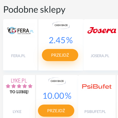
Podobne sklepy
CASH
B
A
CK
2.45
%
PRZEJDŹ
FERA.PL
JOSERA.PL
CASH
B
A
CK
10.00
%
PRZEJDŹ
LYKE
PSIBUFET.PL