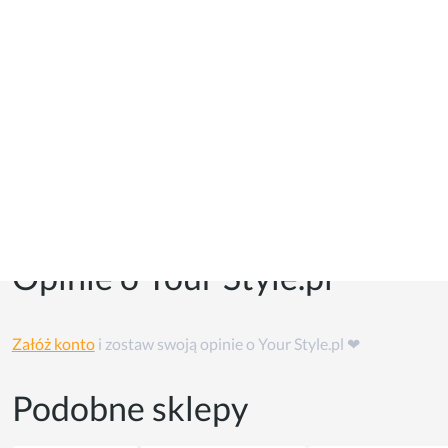
Kupony i kody promocyjne
Kuponów na razie w tym sklepie nie ma, ale możesz skorzystać
z
cashback'u
👏
Opinie o Your Style.pl
Załóż konto
i zostaw swoją opinie o Your Style.pl ❤
Podobne sklepy