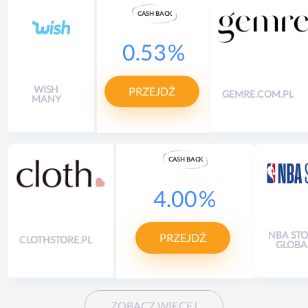
CASH
B
A
CK
0.53
%
WISH
PRZEJDŹ
GEMRE.COM.PL
MANY
CASH
B
A
CK
4.00
%
NBA ST
PRZEJDŹ
CLOTHSTORE.PL
GLOBA
ZOBACZ WIĘCEJ