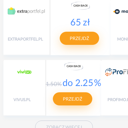
CASH
B
A
CK
65 zł
PRZEJDŹ
EXTRAPORTFEL.PL
MON
CASH
B
A
CK
do
2.25
%
1.50
%
PRZEJDŹ
VIVUS.PL
PROFIMO.
ZOBACZ WIĘCEJ