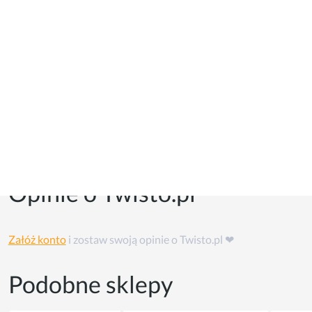
Kupony i kody promocyjne
Kuponów na razie w tym sklepie nie ma, ale możesz skorzystać
z
cashback'u
👏
Opinie o Twisto.pl
Załóż konto
i zostaw swoją opinie o Twisto.pl ❤
Podobne sklepy