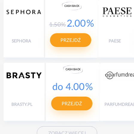
CASH
B
A
CK
2.00
%
1.50
%
PRZEJDŹ
SEPHORA
PAESE
CASH
B
A
CK
do
4.00
%
PRZEJDŹ
BRASTY.PL
PARFUMDREA
ZOBACZ WIĘCEJ