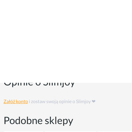
Kupony i kody promocyjne
Kuponów na razie w tym sklepie nie ma, ale możesz skorzystać
z
cashback'u
👏
Opinie o Slimjoy
Załóż konto
i zostaw swoją opinie o Slimjoy ❤
Podobne sklepy