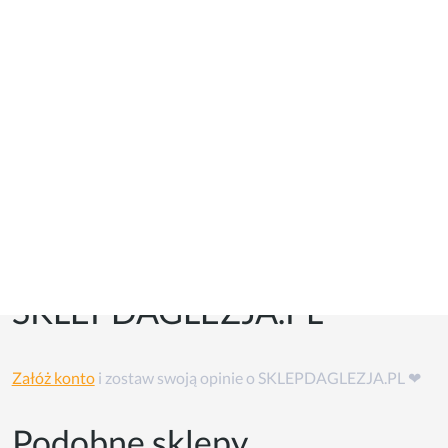
Kupony i kody promocyjne
Kuponów na razie w tym sklepie nie ma, ale możesz skorzystać
z
cashback'u
👏
Opinie o
SKLEPDAGLEZJA.PL
Załóż konto
i zostaw swoją opinie o SKLEPDAGLEZJA.PL ❤
Podobne sklepy