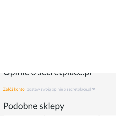
Kupony i kody promocyjne
Kuponów na razie w tym sklepie nie ma, ale możesz skorzystać
z
cashback'u
👏
Opinie o secretplace.pl
Załóż konto
i zostaw swoją opinie o secretplace.pl ❤
Podobne sklepy