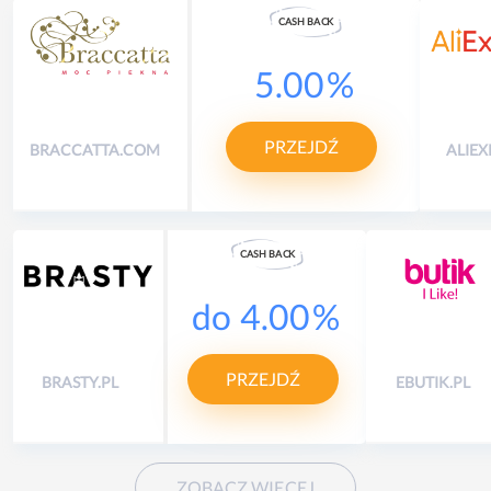
CASH
B
A
CK
5.00
%
PRZEJDŹ
BRACCATTA.COM
ALIEX
CASH
B
A
CK
do
4.00
%
PRZEJDŹ
BRASTY.PL
EBUTIK.PL
ZOBACZ WIĘCEJ