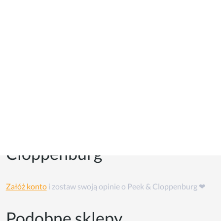
Kupony i kody promocyjne
Kuponów na razie w tym sklepie nie ma, ale możesz skorzystać
z
cashback'u
👏
Opinie o Peek &
Cloppenburg
Załóż konto
i zostaw swoją opinie o Peek & Cloppenburg ❤
Podobne sklepy