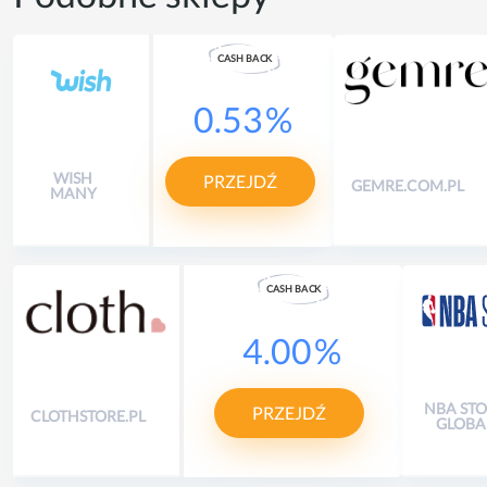
CASH
B
A
CK
0.53
%
WISH
PRZEJDŹ
GEMRE.COM.PL
MANY
CASH
B
A
CK
4.00
%
NBA ST
PRZEJDŹ
CLOTHSTORE.PL
GLOBA