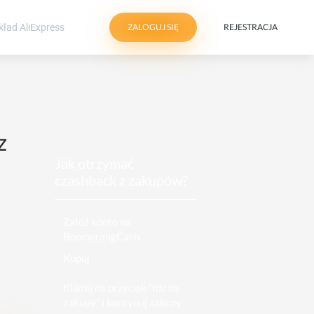
ZALOGUJ SIĘ
REJESTRACJA
z
.
Jak otrzymać
czashback z zakupów?
Załóż konto na
BoomerangCash
Kupuj
Kliknij na przycisk “Idz na
zakupy” i kontynuj zakupy