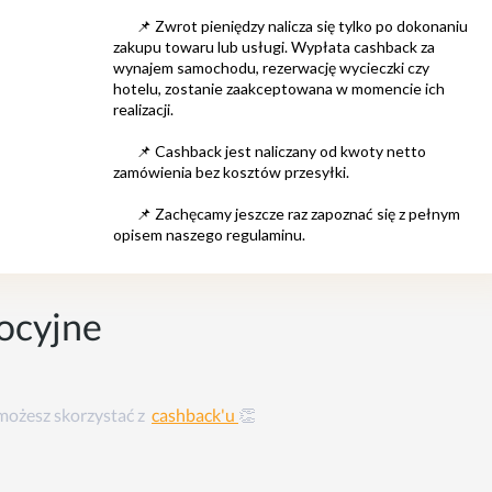
ocyjne
 możesz skorzystać z
cashback'u
👏