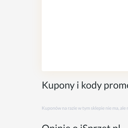
Kupony i kody prom
Kuponów na razie w tym sklepie nie ma, ale
Opinie o iSprzet.pl