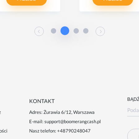
BĄDŻ
KONTAKT
z
Adres: Żurawia 6/12, Warszawa
E-mail:
support@boomerangcash.pl
ości
Nasz telefon:
+48790248047