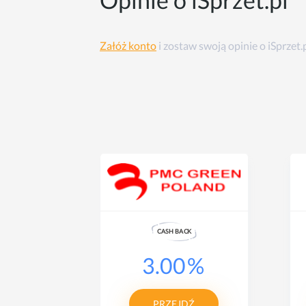
Załóż konto
i zostaw swoją opinie o iSprzet.
K
CASH
B
A
CK
%
3.00
%
Ź
PRZEJDŹ