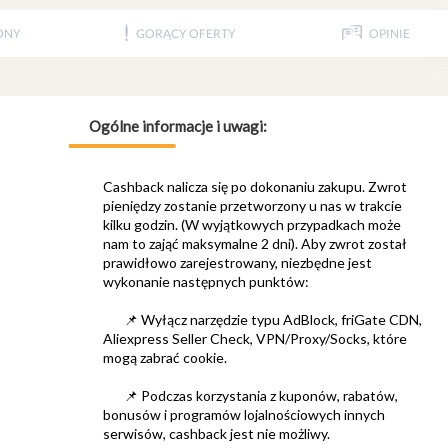
ONY
GORĄCY OFERTY
OPINIE