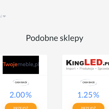
pl ❤
Podobne sklepy
CASH
B
A
CK
CASH
B
A
CK
2.00
%
1.25
%
PRZEJDŹ
PRZEJDŹ