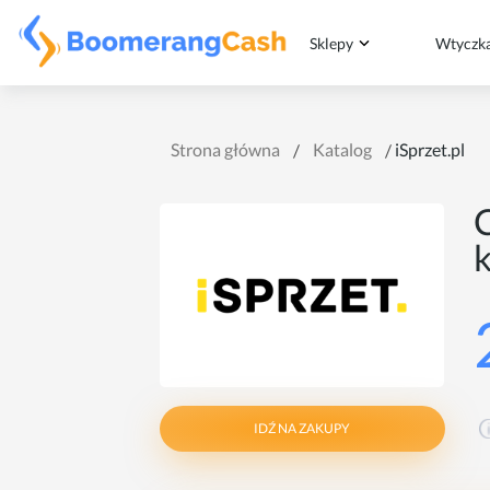
Sklepy
Wtyczk
Strona główna
Katalog
iSprzet.pl
C
k
IDŹ NA ZAKUPY