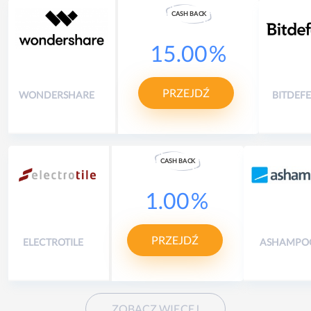
CASH
B
A
CK
15.00
%
PRZEJDŹ
WONDERSHARE
BITDEF
CASH
B
A
CK
1.00
%
PRZEJDŹ
ELECTROTILE
ASHAMPO
ZOBACZ WIĘCEJ