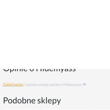
Kupony i kody promocyjne
Kuponów na razie w tym sklepie nie ma, ale możesz skorzystać
z
cashback'u
👏
Opinie o Hidemyass
Załóż konto
i zostaw swoją opinie o Hidemyass ❤
Podobne sklepy