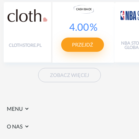
CASH
B
A
CK
4.00
%
NBA ST
PRZEJDŹ
CLOTHSTORE.PL
GLOBA
ZOBACZ WIĘCEJ
MENU
O NAS