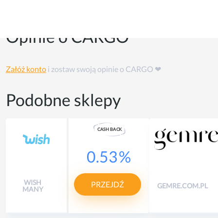
Opinie o CARGO
Załóż konto
i zostaw swoją opinie o CARGO ❤
Podobne sklepy
CASH
B
A
CK
0.53
%
WISH
PRZEJDŹ
GEMRE.COM.PL
MANY