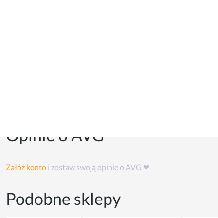
Kupony i kody promocyjne
Kuponów na razie w tym sklepie nie ma, ale możesz skorzystać
z
cashback'u
👏
Opinie o AVG
Załóż konto
i zostaw swoją opinie o AVG ❤
Podobne sklepy