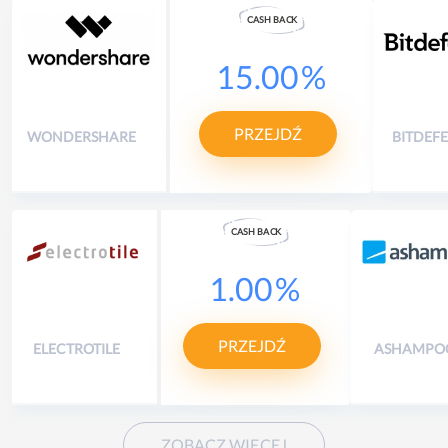
CASH
B
A
CK
15.00
%
PRZEJDŹ
WONDERSHARE
BITDEF
CASH
B
A
CK
1.00
%
PRZEJDŹ
ELECTROTILE
ASHAMPO
ZOBACZ WIĘCEJ