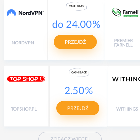
CASH
B
A
CK
do
24.00
%
PREMIER
PRZEJDŹ
NORDVPN
FARNELL
CASH
B
A
CK
2.50
%
PRZEJDŹ
TOPSHOP.PL
WITHINGS
ZOBACZ WIĘCEJ