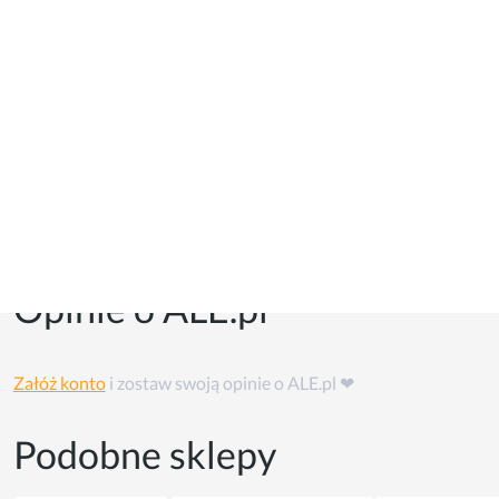
Kupony i kody promocyjne
Kuponów na razie w tym sklepie nie ma, ale możesz skorzystać
z
cashback'u
👏
Opinie o ALE.pl
Załóż konto
i zostaw swoją opinie o ALE.pl ❤
Podobne sklepy