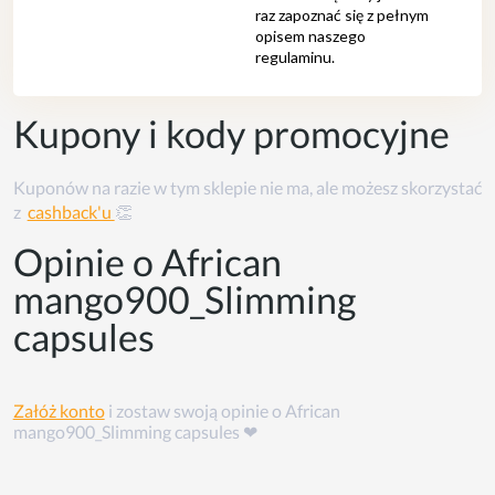
Kupony i kody promocyjne
Kuponów na razie w tym sklepie nie ma, ale możesz skorzystać
z
cashback'u
👏
Opinie o African
mango900_Slimming
capsules
Załóż konto
i zostaw swoją opinie o African
mango900_Slimming capsules ❤